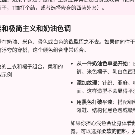
裤子，T恤打个结，或者选择修身的西装外套）。
. 柔和极简主义和奶油色调
搭在奶油、米色、骨色或白色的
造型
挥之不去。如果你向往干
有浮夸的穿搭，这个颜色组合非常适合。
从一件奶油色单品开始
：
裤、米色裙子、乳白色西
添加纹理
：针织、亚麻、
面。这样造型不会显得平
用黑色打破平淡
：搭配细
滩鞋、结构化黑色包或腰
如果你担心浅色会让身体看
宽，可以选择
柔软的面料
，