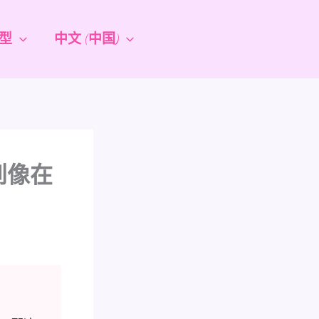
型
中文 (中国)
到像在