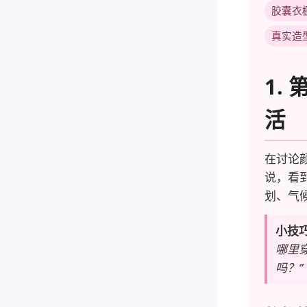
胶囊衣
真实造
1.
活
在讨论
说，看
划、气
小技
哪里
吗？”