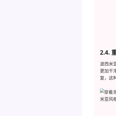
2.4
波西米
更加干
复，这