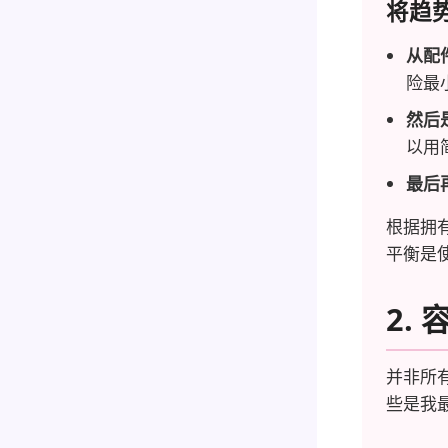
将趋
从配
险最
然后
以用
最后
根据拥
平衡是使
2.
并非所
些是我