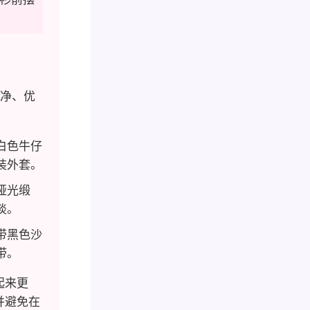
净、优
白色牛仔
装外套。
哑光缎
淡。
带黑色沙
带。
起来更
并避免在