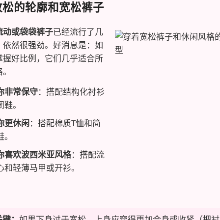
. 放松的轮廓和宽松裤子
流动或袋袋裤子
已经流行了几
，依然很强劲。好消息是：如
掌握好比例，它们几乎适合所
格。
你非常保守
：搭配结构化衬衫
闭鞋。
你更休闲
：搭配棉质T恤和简
鞋。
你喜欢波西米亚风格
：搭配流
心和轻薄马甲或开衫。
关键：
如果下身过于宽松，上身应穿得更加合身或收紧（把衬