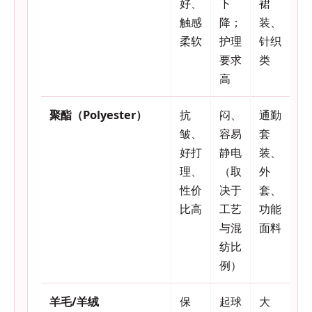
好、
下
裙
触感
降；
装、
柔软
护理
针织
要求
类
高
聚酯（Polyester）
抗
闷、
通勤
皱、
容易
套
好打
静电
装、
理、
（取
外
性价
决于
套、
比高
工艺
功能
与混
面料
纺比
例）
羊毛/羊绒
保
起球
大