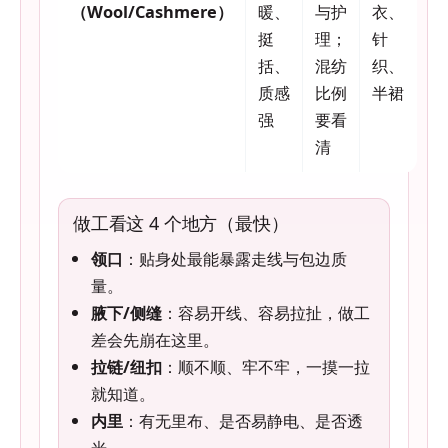
（Wool/Cashmere）
暖、
与护
衣、
挺
理；
针
括、
混纺
织、
质感
比例
半裙
强
要看
清
做工看这 4 个地方（最快）
领口
：贴身处最能暴露走线与包边质
量。
腋下/侧缝
：容易开线、容易拉扯，做工
差会先崩在这里。
拉链/纽扣
：顺不顺、牢不牢，一摸一拉
就知道。
内里
：有无里布、是否易静电、是否透
光。