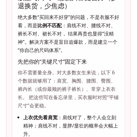
退换货，少焦虑）
绝大多数“买回来不好穿”的问题，不是衣服不好
看，而是
比例不匹配
：肩线不对、腰线不对、
裤长不对、裙长不对， 结果再贵也显得“没精
神”。解决方案不是盲目追爆款，而是建立一个
“你自己的尺码体系”。
先把你的“关键尺寸”固定下来
你不需要量全身。对大多数女生来说，以下 6
个数据就够用了：肩宽、胸围、腰围、臀围、
裤内长（或你最顺的裤子裤长）、常穿上衣衣
长。 把这些写在备忘录里，买衣服时对照“平铺
尺寸”会更稳。
上衣优先看肩宽
：肩线对了，整个人会立刻
精神；肩线不对，显胖/显壮的概率会大幅上
升。