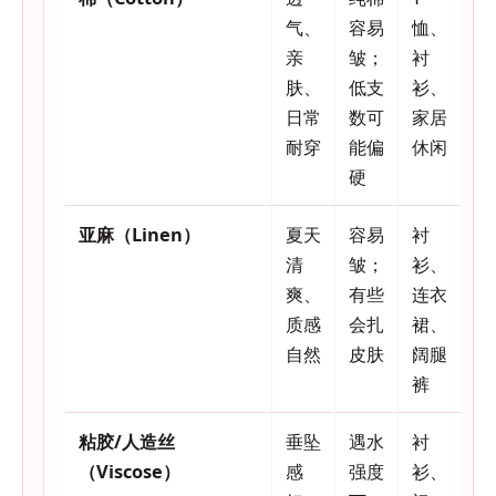
气、
容易
恤、
亲
皱；
衬
肤、
低支
衫、
日常
数可
家居
耐穿
能偏
休闲
硬
亚麻（Linen）
夏天
容易
衬
清
皱；
衫、
爽、
有些
连衣
质感
会扎
裙、
自然
皮肤
阔腿
裤
粘胶/人造丝
垂坠
遇水
衬
（Viscose）
感
强度
衫、