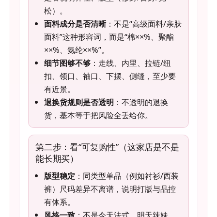
松）。
面料成分是否清晰
：不是“高级面料/亲肤
面料”这种形容词，而是“棉××%、聚酯
××%、氨纶××%”。
细节图够不够
：走线、内里、拉链/纽
扣、领口、袖口、下摆、侧缝，至少要
有近景。
退换货规则是否透明
：不透明的退换
货，基本等于把风险全丢给你。
第二步：看“可复购性”（这家店是不是
能长期买）
版型稳定
：同类型单品（例如衬衫/西装
裤）尺码差异不离谱，说明打版与品控
有体系。
风格一致
：不是今天法式、明天辣妹、