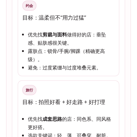
约会
目标：温柔但不“用力过猛”
优先找
剪裁与面料
做得好的店：垂坠
感、贴肤感很关键。
露肤点：锁骨/手腕/脚踝（精确更高
级）。
避免：过度紧绷与过度堆叠元素。
旅行
目标：拍照好看 + 好走路 + 好打理
优先找
成套思路
的店：同色系、同风格
更好搭。
选款关键词：轻、薄、可叠穿、耐脏。