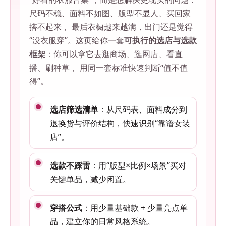
尺码不稳、面料不如图、版型不显人、买回家
搭不起来， 最后衣橱越来越满，出门还是觉得
“没衣服穿”。这页给你一套
可执行的选店与选款
框架
：你可以拿它去逛商场、逛网店、看直
播、刷种草， 用同一套标准快速判断“值不值
得”。
选店筛选清单
：从尺码表、面料成分到
退换货与评价结构，快速识别“靠谱女装
店”。
选款不踩雷
：用“版型×比例×场景”买对
关键单品，减少闲置。
穿搭公式
：用少量基础款 + 少量亮点单
品，建立你的日常风格系统。