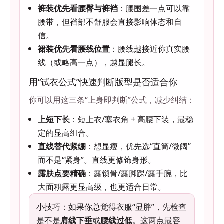
裤装优先看腰臀与裤裆
：腰围差一点可以靠
腰带，但裆部不舒服会直接影响体态和自
信。
裙装优先看腰线位置
：腰线越接近你真实腰
线（或略高一点），越显腿长。
用“试衣公式”快速判断版型是否适合你
你可以用这三条“上身即判断”公式，减少纠结：
上短下长
：短上衣/塞衣角 + 高腰下装，最稳
定的显高组合。
直线替代紧绷
：想显瘦，优先选“直筒/微阔”
而不是“紧身”。直线更修饰身形。
露肤点要精确
：露锁骨/露脚踝/露手腕，比
大面积露更显高级，也更适合日常。
小技巧：如果你总觉得衣服“显胖”，先检查
是不是
肩线下垂
或
腰线过低
。这两点最容