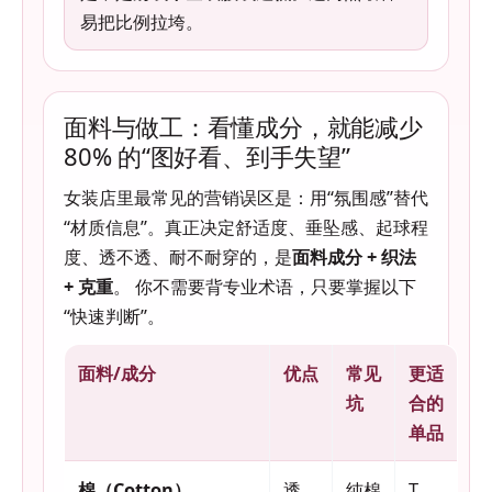
易把比例拉垮。
面料与做工：看懂成分，就能减少
80% 的“图好看、到手失望”
女装店里最常见的营销误区是：用“氛围感”替代
“材质信息”。真正决定舒适度、垂坠感、起球程
度、透不透、耐不耐穿的，是
面料成分 + 织法
+ 克重
。 你不需要背专业术语，只要掌握以下
“快速判断”。
面料/成分
优点
常见
更适
坑
合的
单品
棉（Cotton）
透
纯棉
T