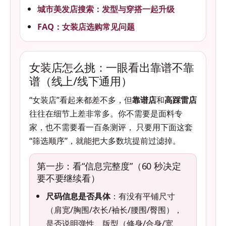
城市美发店搜索：发型与穿搭一起升级
FAQ：女装店选购常见问题
女装店怎么挑：一眼看出靠谱不靠
谱（线上/线下通用）
“女装店”看起来都差不多，但
靠谱店
和
高踩雷店
往往在细节上差非常多。你不需要是面料专
家，也不需要看一百条测评， 只要用下面这套
“筛选顺序”，就能把大多数坑提前过滤掉。
第一步：看“信息完整度”（60 秒决定
要不要继续看）
尺码信息是否具体
：有没有平铺尺寸
（肩宽/胸围/衣长/袖长/腰围/臀围），
是否说明弹性、版型（修身/合身/宽