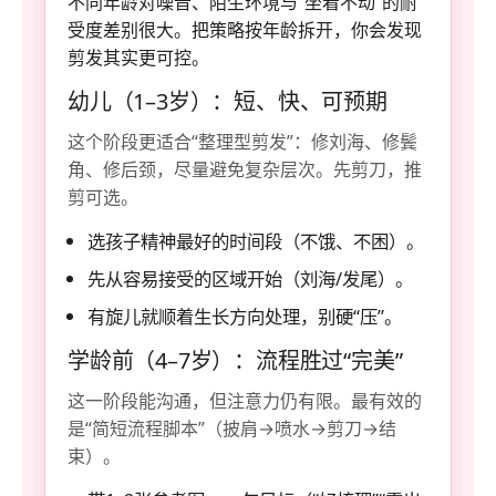
不同年龄对噪音、陌生环境与“坐着不动”的耐
受度差别很大。把策略按年龄拆开，你会发现
剪发其实更可控。
幼儿（1–3岁）：短、快、可预期
这个阶段更适合“整理型剪发”：修刘海、修鬓
角、修后颈，尽量避免复杂层次。先剪刀，推
剪可选。
选孩子精神最好的时间段（不饿、不困）。
先从容易接受的区域开始（刘海/发尾）。
有旋儿就顺着生长方向处理，别硬“压”。
学龄前（4–7岁）：流程胜过“完美”
这一阶段能沟通，但注意力仍有限。最有效的
是“简短流程脚本”（披肩→喷水→剪刀→结
束）。