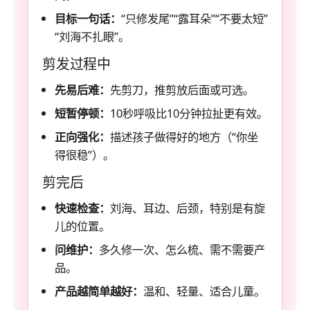
目标一句话：
“只修发尾”“露耳朵”“不要太短”
“刘海不扎眼”。
剪发过程中
先易后难：
先剪刀，推剪放后面或可选。
短暂停顿：
10秒呼吸比10分钟拉扯更有效。
正向强化：
描述孩子做得好的地方（“你坐
得很稳”）。
剪完后
快速检查：
刘海、耳边、后颈，特别是有旋
儿的位置。
问维护：
多久修一次、怎么梳、需不需要产
品。
产品越简单越好：
温和、轻量、适合儿童。