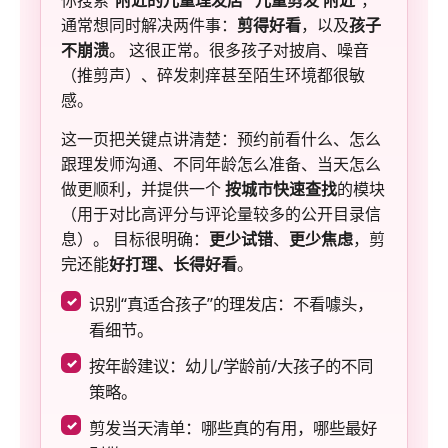
你搜索“
附近的儿童理发店
”“
儿童剪发 附近
”，
通常想同时解决两件事：
剪得好看
，以及
孩子
不崩溃
。 这很正常。很多孩子对披肩、噪音
（推剪声）、碎发刺痒甚至陌生环境都很敏
感。
这一页把关键点讲清楚：预约前看什么、怎么
跟理发师沟通、不同年龄怎么准备、当天怎么
做更顺利，并提供一个
按城市快速查找
的模块
（用于对比高评分与评论量较多的公开目录信
息）。 目标很明确：
更少试错
、
更少焦虑
，剪
完还能
好打理、长得好看
。
识别“真适合孩子”的理发店：不看噱头，
看细节。
按年龄建议：幼儿/学龄前/大孩子的不同
策略。
剪发当天清单：哪些真的有用，哪些最好