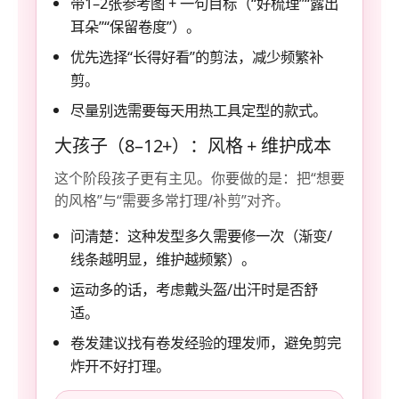
带1–2张参考图 + 一句目标（“好梳理”“露出
耳朵”“保留卷度”）。
优先选择“长得好看”的剪法，减少频繁补
剪。
尽量别选需要每天用热工具定型的款式。
大孩子（8–12+）：风格 + 维护成本
这个阶段孩子更有主见。你要做的是：把“想要
的风格”与“需要多常打理/补剪”对齐。
问清楚：这种发型多久需要修一次（渐变/
线条越明显，维护越频繁）。
运动多的话，考虑戴头盔/出汗时是否舒
适。
卷发建议找有卷发经验的理发师，避免剪完
炸开不好打理。