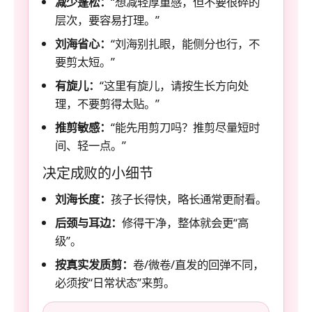
减少蓬松：
“想减轻厚重感，但不要很碎的
层次，要容易打理。”
刘海省心：
“刘海别扎眼，能侧分也行，不
要剪太短。”
有旋儿：
“这里有旋儿，请按生长方向处
理，不要剪得太贴。”
推剪敏感：
“能先用剪刀吗？推剪尽量短时
间、轻一点。”
决定成败的小细节
刘海长度：
孩子长得快，略长通常更耐看。
后颈与耳边：
修得干净，整体就会更“高
级”。
按真实发质剪：
卷/微卷/直发的回弹不同，
必须按“日常状态”来剪。