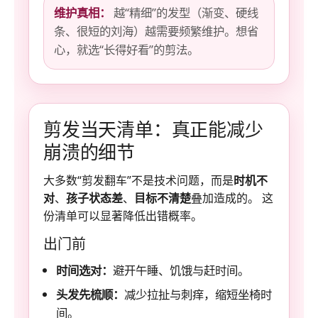
维护真相：
越“精细”的发型（渐变、硬线
条、很短的刘海）越需要频繁维护。想省
心，就选“长得好看”的剪法。
剪发当天清单：真正能减少
崩溃的细节
大多数“剪发翻车”不是技术问题，而是
时机不
对
、
孩子状态差
、
目标不清楚
叠加造成的。 这
份清单可以显著降低出错概率。
出门前
时间选对：
避开午睡、饥饿与赶时间。
头发先梳顺：
减少拉扯与刺痒，缩短坐椅时
间。