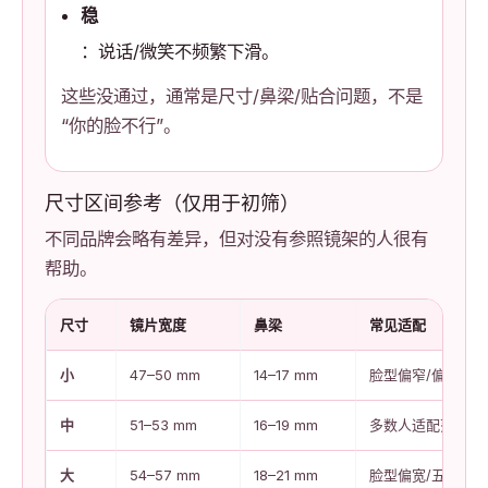
稳
：说话/微笑不频繁下滑。
这些没通过，通常是尺寸/鼻梁/贴合问题，不是
“你的脸不行”。
尺寸区间参考（仅用于初筛）
不同品牌会略有差异，但对没有参照镜架的人很有
帮助。
尺寸
镜片宽度
鼻梁
常见适配
小
47–50 mm
14–17 mm
脸型偏窄/偏小
中
51–53 mm
16–19 mm
多数人适配范围
大
54–57 mm
18–21 mm
脸型偏宽/五官更