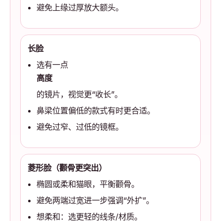
避免上缘过厚放大额头。
长脸
选有一点
高度
的镜片，视觉更“收长”。
鼻梁位置偏低的款式有时更合适。
避免过窄、过低的镜框。
菱形脸（颧骨更突出）
椭圆或柔和猫眼，平衡颧骨。
避免两端过宽进一步强调“外扩”。
想柔和：选更轻的线条/材质。