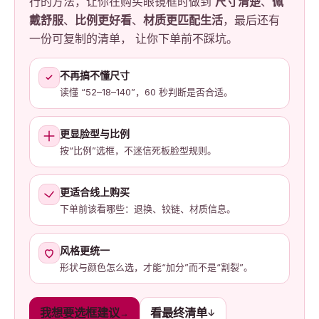
行的方法，让你在购买眼镜框时做到
尺寸清楚
、
佩
戴舒服
、
比例更好看
、
材质更匹配生活
，最后还有
一份可复制的清单， 让你下单前不踩坑。
不再搞不懂尺寸
读懂 “52–18–140”，60 秒判断是否合适。
更显脸型与比例
按“比例”选框，不迷信死板脸型规则。
更适合线上购买
下单前该看哪些：退换、铰链、材质信息。
风格更统一
形状与颜色怎么选，才能“加分”而不是“割裂”。
我想要选框建议
看最终清单
→
↓