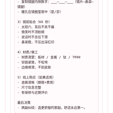
- 复制镜腿内侧数字：___–___–___（镜片–鼻梁–
镜腿）

- 瞳孔在镜圈里居中（是/否）

3）镜前贴合（60 秒）

- 太阳穴、耳后不夹不痛

- 微笑时不顶脸颊

- 说话时不总往下滑

- 鼻梁稳，不压出深红印

4）材质/做工

- 材质清楚：板材 / 金属 / 钛 / TR90

- 铰链紧致，不松垮

- 边缘顺滑，不刮皮肤

5）线上购买（如果适用）

- 退换清晰（期限+费用）

- 尺寸信息完整

- 有保修与近期评价

最后决策

- 两副纠结：选更舒服的那副。舒适永远第一。