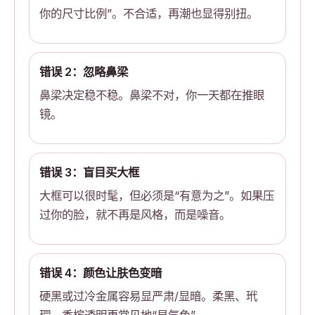
你的尺寸比例”。不合适，再潮也显得别扭。
错误 2：忽略鼻梁
鼻梁决定稳不稳。鼻梁不对，你一天都在推眼
镜。
错误 3：盲目买大框
大框可以很时髦，但必须是“有意为之”。如果压
过你的脸，就不再是风格，而是噪音。
错误 4：颜色让肤色变暗
硬黑或过冷金属容易显严肃/显暗。柔黑、玳
瑁、香槟透明更常见地“显气色”。