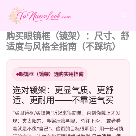
跳
至
内
容
购买眼镜框（镜架）：尺寸、舒
适度与风格全指南（不踩坑）
眼镜框（镜架）选购实用指南
选对镜架：更显气质、更舒
适、更耐用——不靠运气买
“买眼镜框/买镜架”听起来很简单，直到你戴上才发
现：夹太阳穴、鼻梁压痕明显、总往下滑， 或者看
着就是不像“自己”。这页的目标很明确：用一套可执