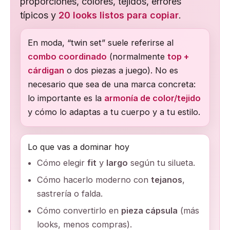
proporciones, colores, tejidos, errores
típicos y
20 looks listos para copiar
.
En moda, “twin set” suele referirse al
combo coordinado
(normalmente
top +
cárdigan
o dos piezas a juego). No es
necesario que sea de una marca concreta:
lo importante es la
armonía de color/tejido
y cómo lo adaptas a tu cuerpo y a tu estilo.
Lo que vas a dominar hoy
Cómo elegir
fit
y
largo
según tu silueta.
Cómo hacerlo moderno con
tejanos
,
sastrería o falda.
Cómo convertirlo en
pieza cápsula
(más
looks, menos compras).