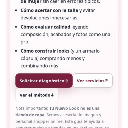
de mujer
sin caer en errores típicos.
Cómo acertar con la talla
y evitar
devoluciones innecesarias.
Cómo evaluar calidad
leyendo
composición, acabados y fotos como una
pro.
Cómo construir looks
(y un armario
cápsula) comprando menos y
combinando más.
Solicitar diagnóstico
→
Ver servicios
↗
Ver el método
↓
Nota importante:
Tu Nuevo Look no es una
tienda de ropa
. Somos asesoría de imagen y
personal shopper online. Esta guía te ayuda a
comprar mejor en tiendas online (y si quieres, te