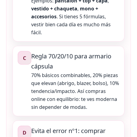
Ejemplos:
pantalón + top + capa
,
vestido + chaqueta
,
mono +
accesorios
. Si tienes 5 fórmulas,
vestir bien cada día es mucho más
fácil.
Regla 70/20/10 para armario
C
cápsula
70% básicos combinables, 20% piezas
que elevan (abrigo, blazer, bolso), 10%
tendencia/impacto. Así compras
online con equilibrio: te ves moderna
sin depender de modas.
Evita el error nº1: comprar
D