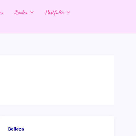
es
Looks
Portfolio
Belleza