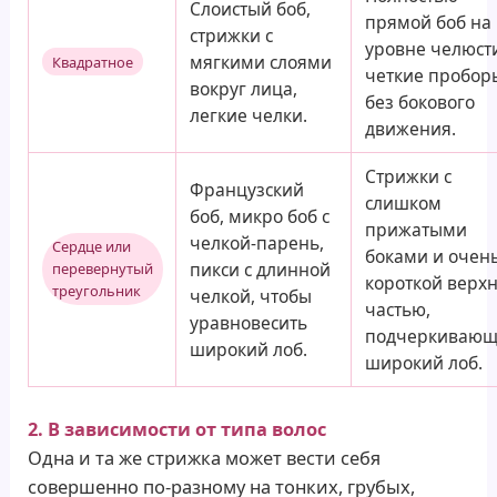
Слоистый боб,
прямой боб на
стрижки с
уровне челюст
мягкими слоями
Квадратное
четкие пробор
вокруг лица,
без бокового
легкие челки.
движения.
Стрижки с
Французский
слишком
боб, микро боб с
прижатыми
челкой-парень,
Сердце или
боками и очен
пикси с длинной
перевернутый
короткой верх
треугольник
челкой, чтобы
частью,
уравновесить
подчеркивающ
широкий лоб.
широкий лоб.
2. В зависимости от типа волос
Одна и та же стрижка может вести себя
совершенно по-разному на тонких, грубых,