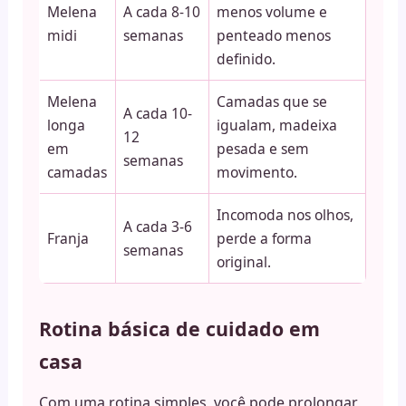
Melena
A cada 8-10
menos volume e
midi
semanas
penteado menos
definido.
Melena
Camadas que se
A cada 10-
longa
igualam, madeixa
12
em
pesada e sem
semanas
camadas
movimento.
Incomoda nos olhos,
A cada 3-6
Franja
perde a forma
semanas
original.
Rotina básica de cuidado em
casa
Com uma rotina simples, você pode prolongar