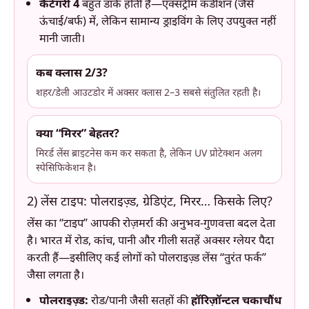
कैटेगरी 4
बहुत डार्क होती है—एक्सट्रीम कंडीशन (जैसे
ऊंचाई/बर्फ) में, लेकिन सामान्य ड्राइविंग के लिए उपयुक्त नहीं
मानी जाती।
कब क्लास 2/3?
शहर/डेली आउटडोर में अक्सर क्लास 2–3 सबसे संतुलित रहती है।
क्या “मिरर” बेहतर?
मिरर्ड लेंस ब्राइटनेस कम कर सकता है, लेकिन UV प्रोटेक्शन अलग
स्पेसिफिकेशन है।
2) लेंस टाइप: पोलराइज़्ड, ग्रेडिएंट, मिरर… किसके लिए?
लेंस का “टाइप” आपकी रोज़मर्रा की अनुभव-गुणवत्ता बदल देता
है। भारत में रोड, कांच, पानी और गीली सतहें अक्सर ग्लेयर पैदा
करती हैं—इसीलिए कई लोगों को पोलराइज़्ड लेंस “तुरंत फर्क”
जैसा लगता है।
पोलराइज़्ड:
रोड/पानी जैसी सतहों की
हॉरिज़ॉन्टल चकाचौंध