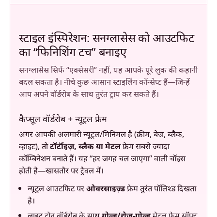
स्टाइल इंस्पिरेशन: सनग्लासेस को आउटफिट
का “फिनिशिंग टच” बनाइए
सनग्लासेस सिर्फ “एक्सेसरी” नहीं, यह आपके पूरे लुक की कहानी
बदल सकता है। नीचे कुछ आसान स्टाइलिंग कॉन्सेप्ट हैं—जिन्हें
आप अपने वॉर्डरोब के साथ तुरंत ट्राय कर सकते हैं।
कैप्सूल वॉर्डरोब + न्यूट्रल फ्रेम
अगर आपकी अलमारी न्यूट्रल/मिनिमल है (क्रीम, बेज, ब्लैक,
व्हाइट), तो
टॉर्टॉइज़, ब्लैक या मेटल
फ्रेम सबसे ज्यादा
कॉम्बिनेशन बनाते हैं। यह “हर जगह चल जाएगा” वाली चॉइस
होती है—खासतौर पर ट्रैवल में।
न्यूट्रल आउटफिट पर
ओवरसाइज़्ड
फ्रेम तुरंत पॉलिश्ड दिखता
है।
लाइट टोन वॉर्डरोब के साथ
गोल्ड/रोज़-गोल्ड
मेटल फ्रेम सॉफ्ट