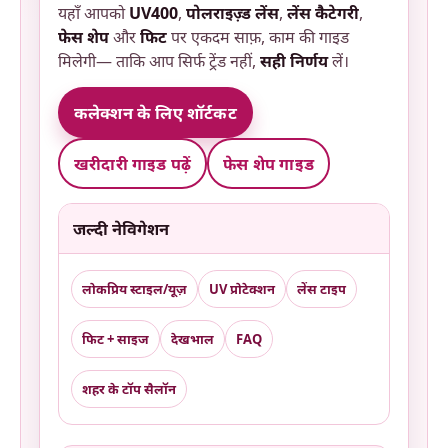
यहाँ आपको
UV400
,
पोलराइज़्ड लेंस
,
लेंस कैटेगरी
,
फेस शेप
और
फिट
पर एकदम साफ़, काम की गाइड
मिलेगी— ताकि आप सिर्फ ट्रेंड नहीं,
सही निर्णय
लें।
कलेक्शन के लिए शॉर्टकट
खरीदारी गाइड पढ़ें
फेस शेप गाइड
जल्दी नेविगेशन
लोकप्रिय स्टाइल/यूज़
UV प्रोटेक्शन
लेंस टाइप
फिट + साइज
देखभाल
FAQ
शहर के टॉप सैलॉन