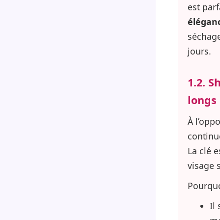
est par
élégan
séchage
jours.
1.2. S
longs
À l’opp
continu
La clé 
visage 
Pourquo
Il