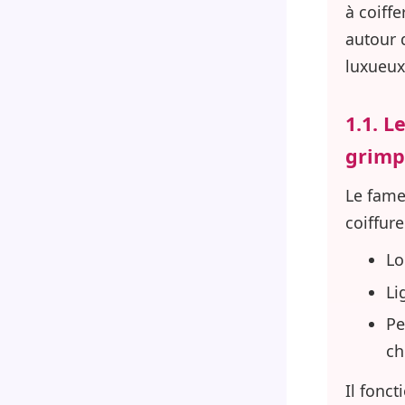
à coiff
autour 
luxueux
1.1. L
grimp
Le fam
coiffure
Lo
Li
Pe
ch
Il fonc