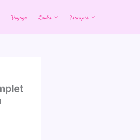
Voyage
Looks
Français
mplet
à