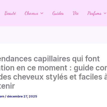
Beauté
Cheveux
Guides
Vie
Parfums
endances capillaires qui font
tion en ce moment : guide co
des cheveux stylés et faciles 
tenir
ern
/
décembre 27, 2025