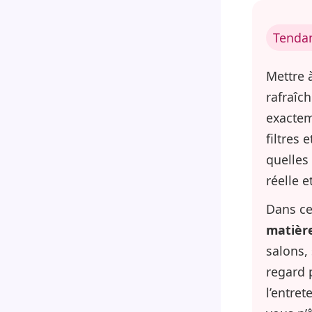
Tendan
Mettre 
rafraîc
exactem
filtres 
quelles
réelle 
Dans ce
matière
salons,
regard 
l’entret