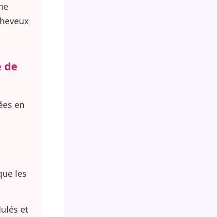
rne
 cheveux
e de
ées en
que les
ulés et