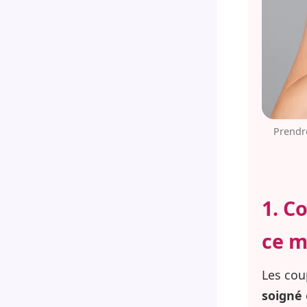
Prendre
1. C
ce 
Les cou
soigné