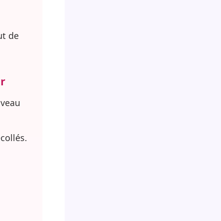
ut de
er
uveau
collés.
e