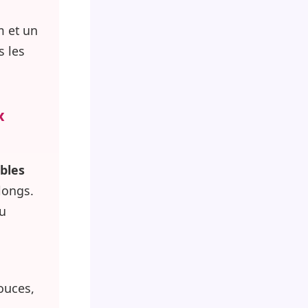
m et un
s les
x
ibles
longs.
du
ouces,