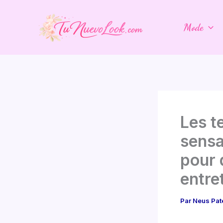
Aller
au
Mode
contenu
Les t
sensa
pour 
entre
Par
Neus Pat