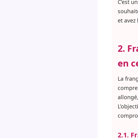
C’est u
souhait
et avez 
2. F
en 
La fran
compre
allongé,
L’objec
comprom
2.1. F