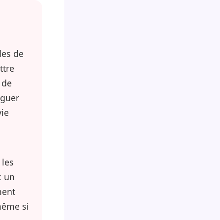
des de
ttre
 de
nguer
vie
 les
c un
ment
 même si