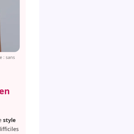
e : sans
 en
re
style
fficiles