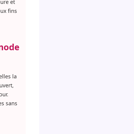
ure et
ux fins
 mode
lles la
uvert,
our.
es sans