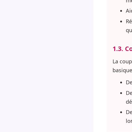
me
Ai
Ré
qu
1.3. C
La cou
basique
De
De
dé
De
lo